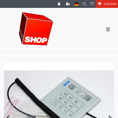
0,00 EUR
☰