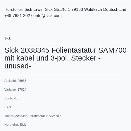
Hersteller:
Sick
Erwin-Sick-Straße
1
79183
Waldkirch
Deutschland
+49 7681 202 0
info@sick.com
Sick
Sick 2038345 Folientastatur SAM700
mit kabel und 3-pol. Stecker -
unused-
ArtikelId:
96938
Variante:
97024
Zustand:
EAN:
Modell:
2038345 Folientastatur SAM700
Hersteller:
Sick