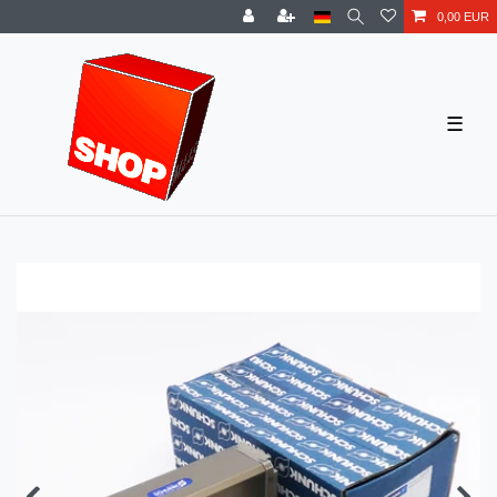
0,00 EUR
☰