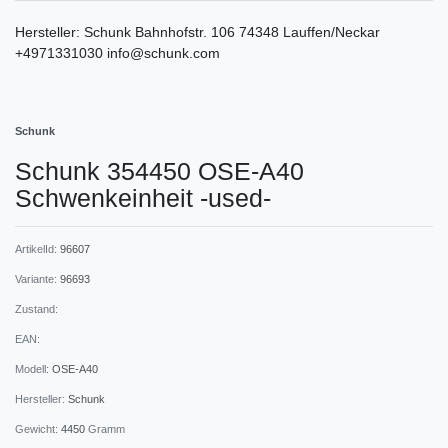
Hersteller:
Schunk
Bahnhofstr.
106
74348
Lauffen/Neckar
+4971331030
info@schunk.com
Schunk
Schunk 354450 OSE-A40
Schwenkeinheit -used-
ArtikelId:
96607
Variante:
96693
Zustand:
EAN:
Modell:
OSE-A40
Hersteller:
Schunk
Gewicht:
4450
Gramm