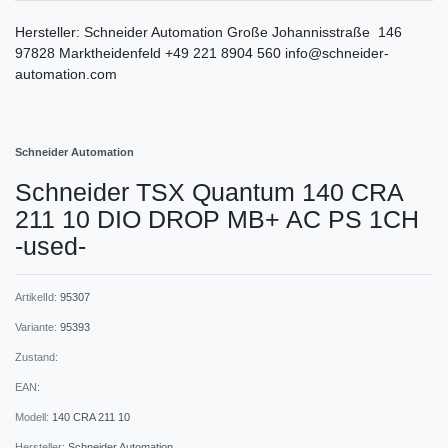
Hersteller:
Schneider Automation
Große Johannisstraße
146
97828
Marktheidenfeld
+49 221 8904 560
info@schneider-
automation.com
Schneider Automation
Schneider TSX Quantum 140 CRA
211 10 DIO DROP MB+ AC PS 1CH
-used-
ArtikelId:
95307
Variante:
95393
Zustand:
EAN:
Modell:
140 CRA 211 10
Hersteller:
Schneider Automation