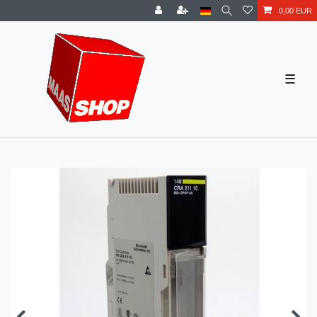
0,00 EUR
☰