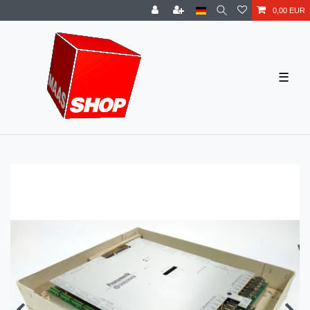
0,00 EUR
☰