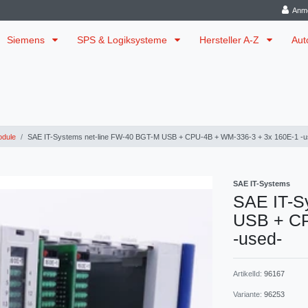
Anm
Siemens
SPS & Logiksysteme
Hersteller A-Z
Aut
dule
SAE IT-Systems net-line FW-40 BGT-M USB + CPU-4B + WM-336-3 + 3x 160E-1 -u
SAE IT-Systems
SAE IT-S
USB + CP
-used-
ArtikelId:
96167
Variante:
96253