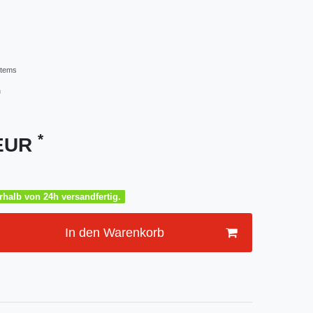
stems
m
*
 EUR
halb von 24h versandfertig.
In den Warenkorb