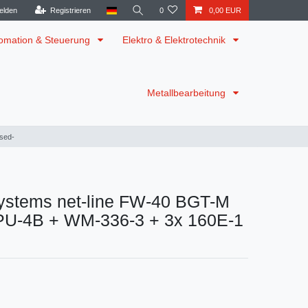
elden
Registrieren
0
0,00 EUR
omation & Steuerung
Elektro & Elektrotechnik
Metallbearbeitung
sed-
ystems net-line FW-40 BGT-M
U-4B + WM-336-3 + 3x 160E-1