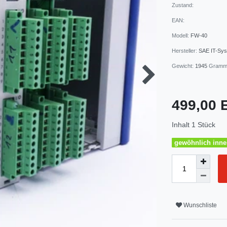
Zustand:
EAN:
Modell:
FW-40
Hersteller:
SAE IT-Sy
Gewicht:
1945
Gram
499,00
Inhalt
1
Stück
gewöhnlich inner
Wunschliste