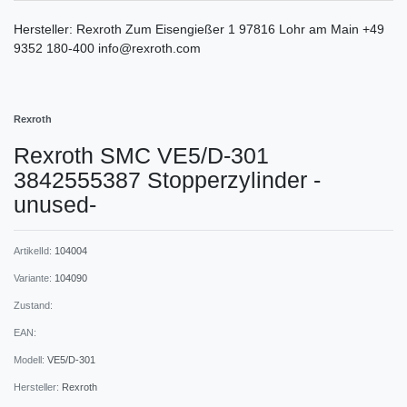
Hersteller:
Rexroth
Zum Eisengießer
1
97816
Lohr am Main
+49
9352 180-400
info@rexroth.com
Rexroth
Rexroth SMC VE5/D-301
3842555387 Stopperzylinder -
unused-
ArtikelId:
104004
Variante:
104090
Zustand:
EAN:
Modell:
VE5/D-301
Hersteller:
Rexroth