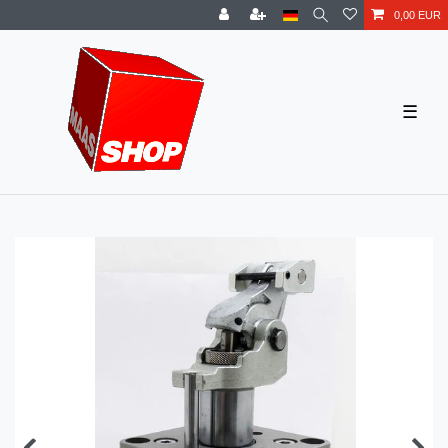
0,00 EUR
☰