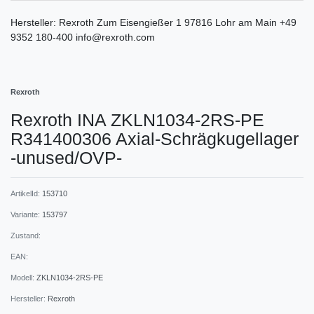
Hersteller:
Rexroth
Zum Eisengießer
1
97816
Lohr am Main
+49
9352 180-400
info@rexroth.com
Rexroth
Rexroth INA ZKLN1034-2RS-PE
R341400306 Axial-Schrägkugellager
-unused/OVP-
ArtikelId:
153710
Variante:
153797
Zustand:
EAN:
Modell:
ZKLN1034-2RS-PE
Hersteller:
Rexroth