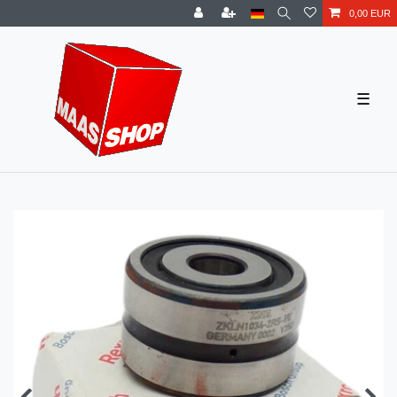
0,00 EUR
☰