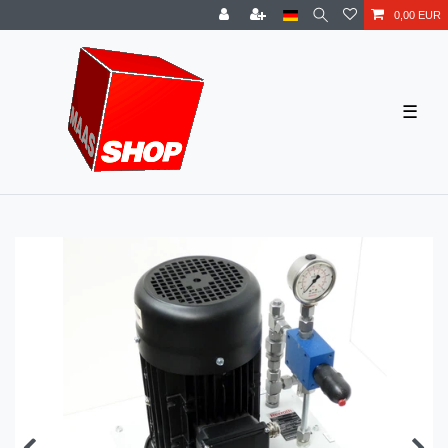
0,00 EUR
☰