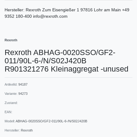
Hersteller:
Rexroth
Zum Eisengießer
1
97816
Lohr am Main
+49
9352 180-400
info@rexroth.com
Rexroth
Rexroth ABHAG-0020SSO/GF2-
011/90L-6-/N/S02J420B
R901321276 Kleinaggregat -unused
ArtikelId:
94187
Variante:
94273
Zustand:
EAN:
Modell:
ABHAG-0020SSO/GF2-011/90L-6-/N/S02J420B
Hersteller:
Rexroth