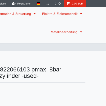
elden
Registrieren
0
0,00 EUR
omation & Steuerung
Elektro & Elektrotechnik
Metallbearbeitung
0822066103 pmax. 8bar
ylinder -used-