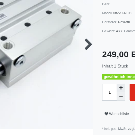
EAN:
Modell:
0822066103
Hersteller:
Rexroth
Gewicht:
4360
Gram
249,00
Inhalt
1
Stück
gewöhnlich inner
Wunschliste
* inkl. ges. MwSt. zzgl.