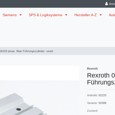
Anm
Siemens
SPS & Logiksysteme
Hersteller A-Z
Aut
66103 pmax. 8bar Führungszylinder -used-
Rexroth
Rexroth 
Führungsz
ArtikelId:
92220
Variante:
92306
Zustand: