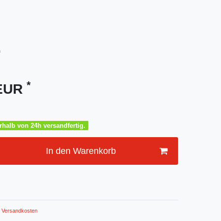
m
*
 EUR
halb von 24h versandfertig.
In den Warenkorb
Versandkosten