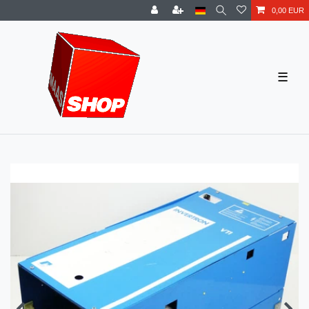
0,00 EUR
☰