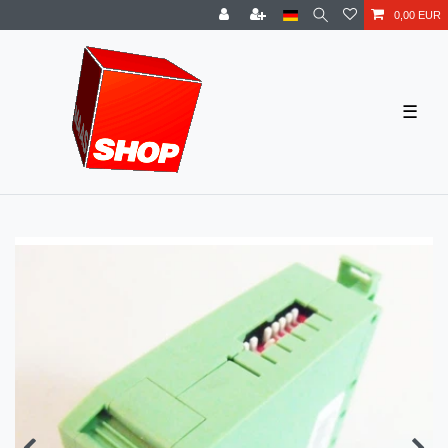
0,00 EUR
☰