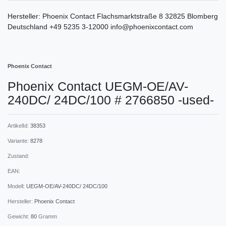
Hersteller:
Phoenix Contact
Flachsmarktstraße
8
32825
Blomberg
Deutschland
+49 5235 3-12000
info@phoenixcontact.com
Phoenix Contact
Phoenix Contact UEGM-OE/AV-
240DC/ 24DC/100 # 2766850 -used-
ArtikelId:
38353
Variante:
8278
Zustand:
EAN:
Modell:
UEGM-OE/AV-240DC/ 24DC/100
Hersteller:
Phoenix Contact
Gewicht:
80
Gramm