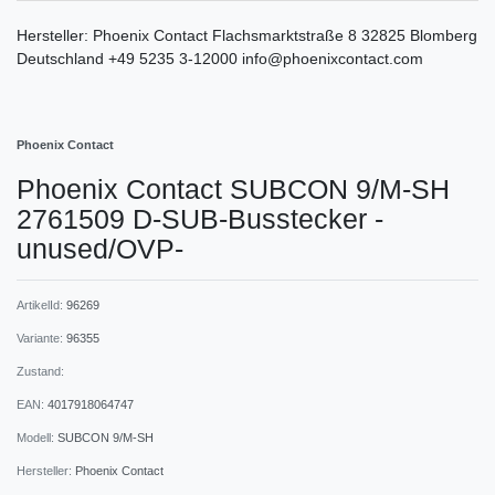
Hersteller:
Phoenix Contact
Flachsmarktstraße
8
32825
Blomberg
Deutschland
+49 5235 3-12000
info@phoenixcontact.com
Phoenix Contact
Phoenix Contact SUBCON 9/M-SH
2761509 D-SUB-Busstecker -
unused/OVP-
ArtikelId:
96269
Variante:
96355
Zustand:
EAN:
4017918064747
Modell:
SUBCON 9/M-SH
Hersteller:
Phoenix Contact