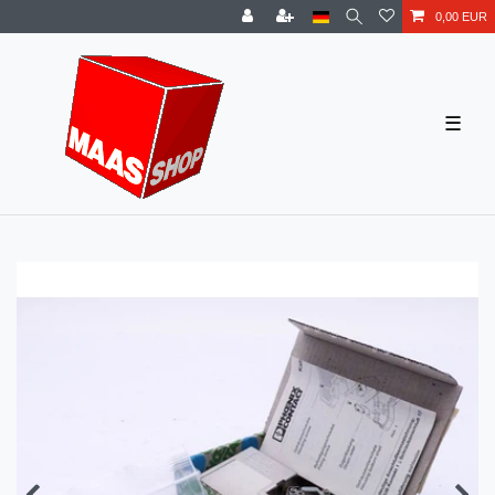
0,00 EUR
☰