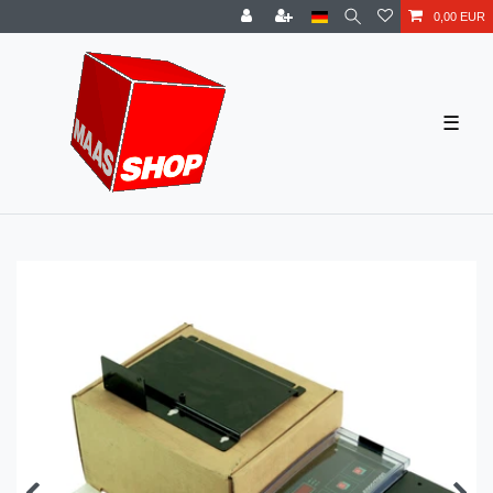
0,00 EUR
☰