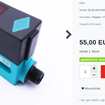
EAN:
Modell:
RL28-55/47/82
Hersteller:
Pepperl + 
Gewicht:
0
Gramm
55,00 
Inhalt
1
Stück
gewöhnlich inner
Wunschliste
* inkl. ges. MwSt. zzgl.