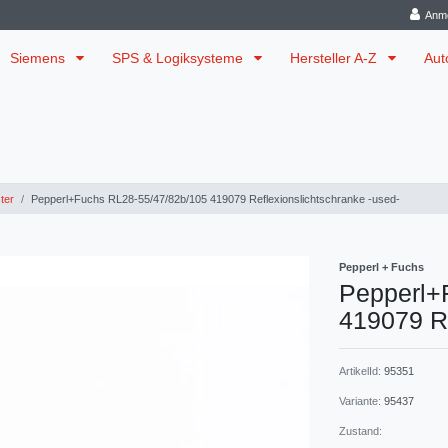
Anm
Siemens
SPS & Logiksysteme
Hersteller A-Z
Aut
ter
Pepperl+Fuchs RL28-55/47/82b/105 419079 Reflexionslichtschranke -used-
Pepperl + Fuchs
Pepperl+
419079 Re
ArtikelId:
95351
Variante:
95437
Zustand: