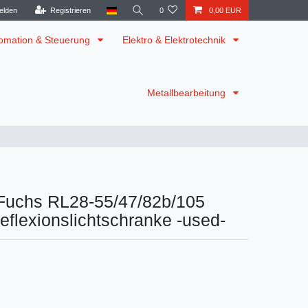
elden
Registrieren
0
0,00 EUR
omation & Steuerung
Elektro & Elektrotechnik
Metallbearbeitung
Fuchs RL28-55/47/82b/105
flexionslichtschranke -used-