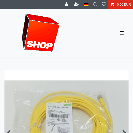
0,00 EUR
☰