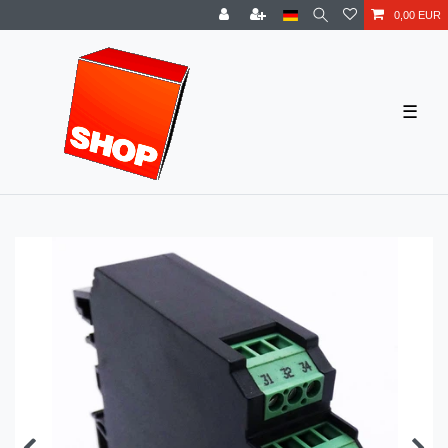
0,00 EUR
☰