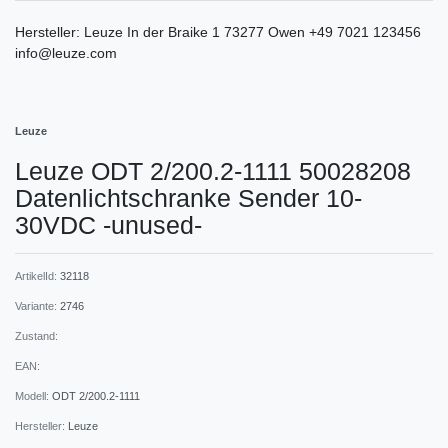
Hersteller:
Leuze
In der Braike
1
73277
Owen
+49 7021 123456
info@leuze.com
Leuze
Leuze ODT 2/200.2-1111 50028208
Datenlichtschranke Sender 10-
30VDC -unused-
ArtikelId:
32118
Variante:
2746
Zustand:
EAN:
Modell:
ODT 2/200.2-1111
Hersteller:
Leuze