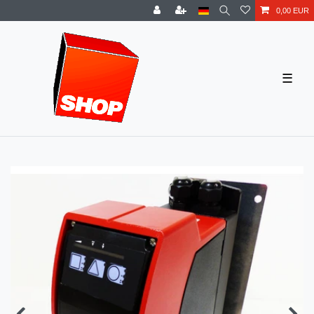
0,00 EUR
☰