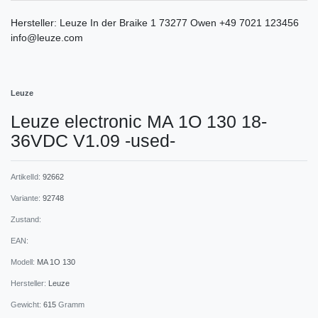
Hersteller:
Leuze
In der Braike
1
73277
Owen
+49 7021 123456
info@leuze.com
Leuze
Leuze electronic MA 1O 130 18-
36VDC V1.09 -used-
ArtikelId:
92662
Variante:
92748
Zustand:
EAN:
Modell:
MA 1O 130
Hersteller:
Leuze
Gewicht:
615
Gramm