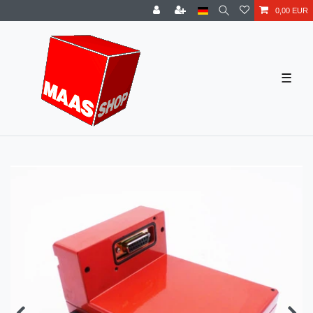
0,00 EUR
☰