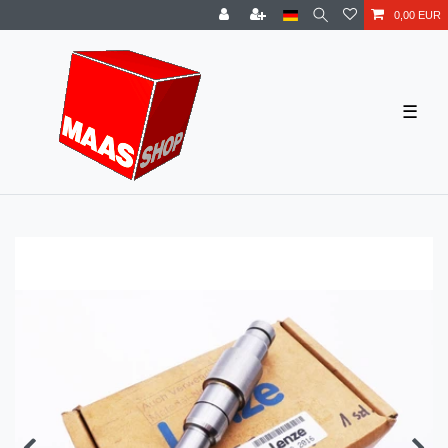
0,00 EUR
☰