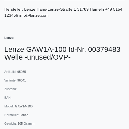
Hersteller:
Lenze
Hans-Lenze-Straße
1
31789
Hameln
+49 5154
123456
info@lenze.com
Lenze
Lenze GAW1A-100 Id-Nr. 00379483
Welle -unused/OVP-
ArtikelId:
95955
Variante:
96041
Zustand:
EAN:
Modell:
GAW1A-100
Hersteller:
Lenze
Gewicht:
305
Gramm