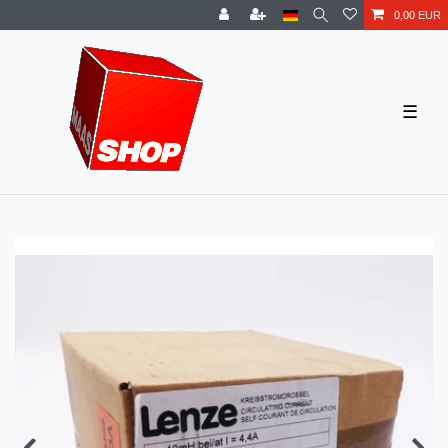
0,00 EUR
☰