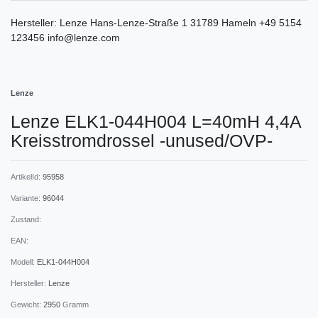
Hersteller:
Lenze
Hans-Lenze-Straße
1
31789
Hameln
+49 5154
123456
info@lenze.com
Lenze
Lenze ELK1-044H004 L=40mH 4,4A
Kreisstromdrossel -unused/OVP-
ArtikelId:
95958
Variante:
96044
Zustand:
EAN:
Modell:
ELK1-044H004
Hersteller:
Lenze
Gewicht:
2950
Gramm