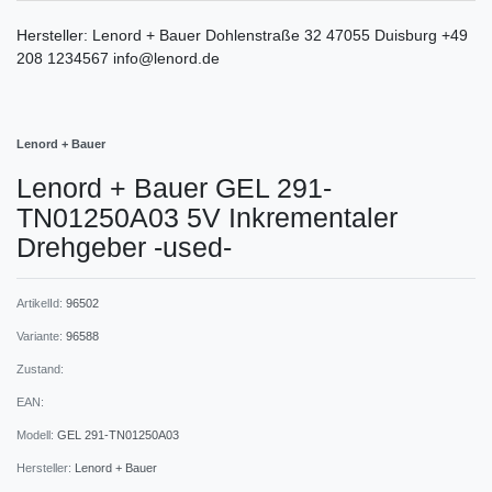
Hersteller:
Lenord + Bauer
Dohlenstraße
32
47055
Duisburg
+49
208 1234567
info@lenord.de
Lenord + Bauer
Lenord + Bauer GEL 291-
TN01250A03 5V Inkrementaler
Drehgeber -used-
ArtikelId:
96502
Variante:
96588
Zustand:
EAN:
Modell:
GEL 291-TN01250A03
Hersteller:
Lenord + Bauer