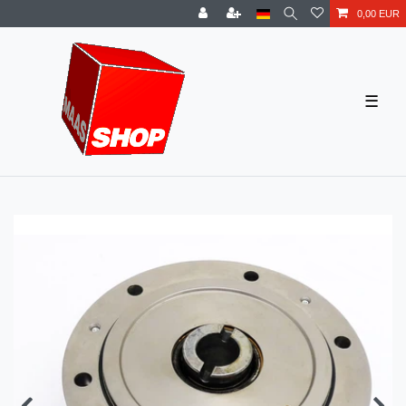
0,00 EUR
☰