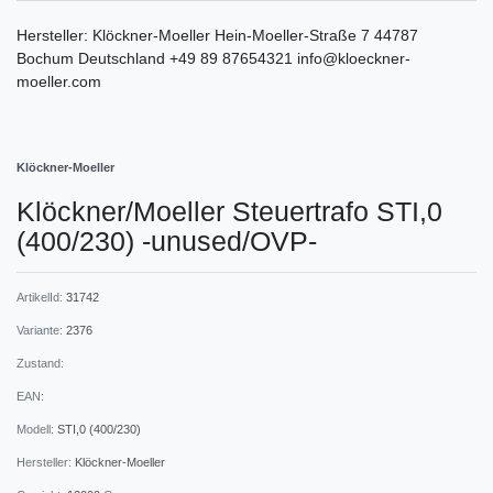
Hersteller:
Klöckner-Moeller
Hein-Moeller-Straße
7
44787
Bochum
Deutschland
+49 89 87654321
info@kloeckner-
moeller.com
Klöckner-Moeller
Klöckner/Moeller Steuertrafo STI,0
(400/230) -unused/OVP-
ArtikelId:
31742
Variante:
2376
Zustand:
EAN:
Modell:
STI,0 (400/230)
Hersteller:
Klöckner-Moeller