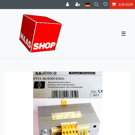
0,00 EUR
☰