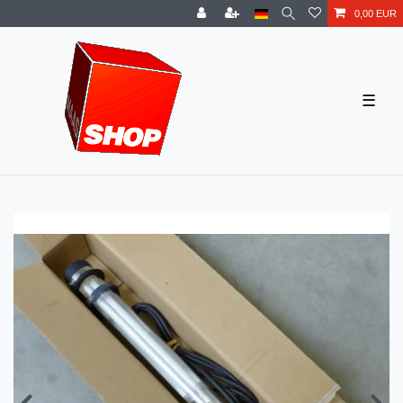
0,00 EUR
☰