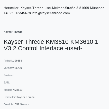
Hersteller:
Kayser-Threde
Lise-Meitner-Straße
3
81669
München
+49 89 12345678
info@kayser-threde.com
Kayser-Threde
Kayser-Threde KM3610 KM3610.1
V3.2 Control Interface -used-
ArtikelId:
96653
Variante:
96739
Zustand:
EAN:
Modell:
KM3610
Hersteller:
Kayser-Threde
Gewicht:
351
Gramm