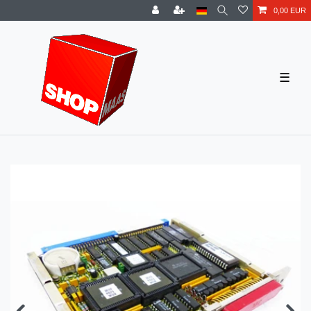
0,00 EUR
☰