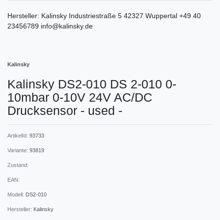
Hersteller:
Kalinsky
Industriestraße
5
42327
Wuppertal
+49 40
23456789
info@kalinsky.de
Kalinsky
Kalinsky DS2-010 DS 2-010 0-
10mbar 0-10V 24V AC/DC
Drucksensor - used -
ArtikelId:
93733
Variante:
93819
Zustand:
EAN:
Modell:
DS2-010
Hersteller:
Kalinsky