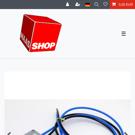
0,00 EUR
☰