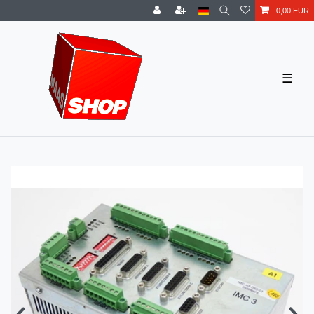
0,00 EUR
☰