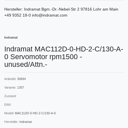
Hersteller:
Indramat
Bgm.-Dr.-Nebel-Str
2
97816
Lohr am Main
+49 9352 18-0
info@indramat.com
Indramat
Indramat MAC112D-0-HD-2-C/130-A-
0 Servomotor rpm1500 -
unused/Attn.-
ArtikelId:
30694
Variante:
1357
Zustand:
EAN:
Modell:
MAC112D-0-HD-2-C/130-A-0
Hersteller:
Indramat