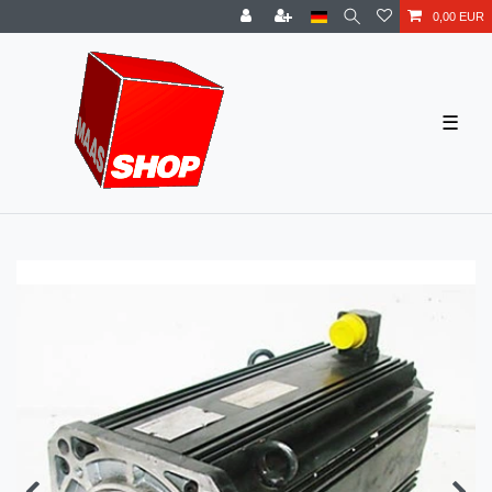
0,00 EUR
☰