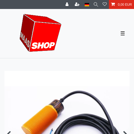
0,00 EUR
☰