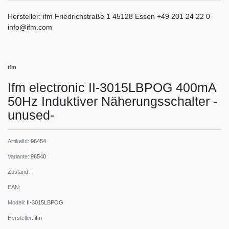
Hersteller:
ifm
Friedrichstraße
1
45128
Essen
+49 201 24 22 0
info@ifm.com
ifm
Ifm electronic II-3015LBPOG 400mA
50Hz Induktiver Näherungsschalter -
unused-
ArtikelId:
96454
Variante:
96540
Zustand:
EAN:
Modell:
II-3015LBPOG
Hersteller:
ifm