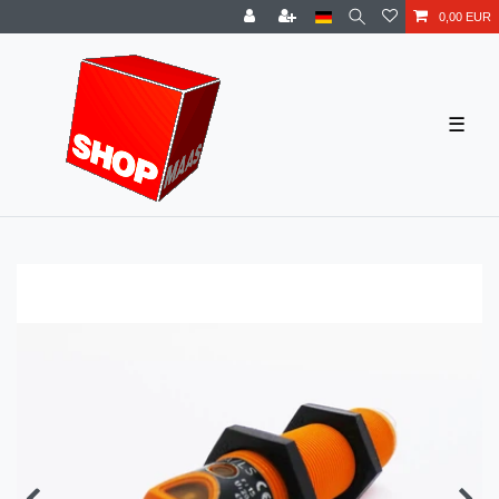
0,00 EUR
☰