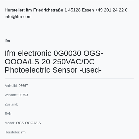
Hersteller:
ifm
Friedrichstraße
1
45128
Essen
+49 201 24 22 0
info@ifm.com
ifm
Ifm electronic 0G0030 OGS-
OOOA/LS 20-250VAC/DC
Photoelectric Sensor -used-
ArtikelId:
96667
Variante:
96753
Zustand:
EAN:
Modell:
OGS-OOOA/LS
Hersteller:
ifm