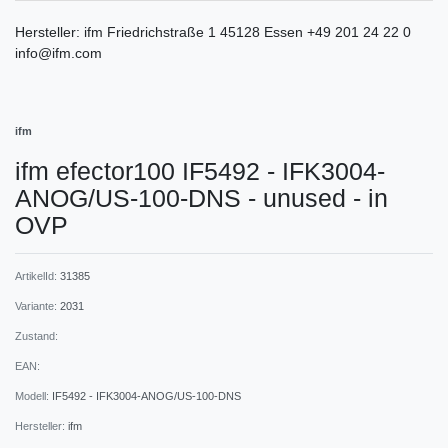
Hersteller:
ifm
Friedrichstraße
1
45128
Essen
+49 201 24 22 0
info@ifm.com
ifm
ifm efector100 IF5492 - IFK3004-
ANOG/US-100-DNS - unused - in
OVP
ArtikelId:
31385
Variante:
2031
Zustand:
EAN:
Modell:
IF5492 - IFK3004-ANOG/US-100-DNS
Hersteller:
ifm