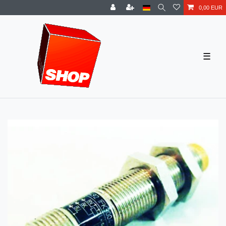
0,00 EUR
☰