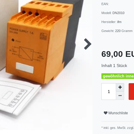
EAN:
Modell:
DN2010
Hersteller:
ifm
Gewicht:
220
Gramm
69,00 
Inhalt
1
Stück
gewöhnlich inner
Wunschliste
* inkl. ges. MwSt. zzgl.