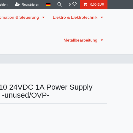
elden
Registrieren
0
0,00 EUR
omation & Steuerung
Elektro & Elektrotechnik
Metallbearbeitung
10 24VDC 1A Power Supply
t -unused/OVP-