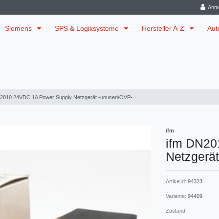
Anm
Siemens
SPS & Logiksysteme
Hersteller A-Z
Aut
N2010 24VDC 1A Power Supply Netzgerät -unused/OVP-
ifm
ifm DN20
Netzgerä
ArtikelId:
94323
Variante:
94409
Zustand: