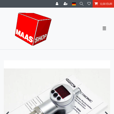
0,00 EUR
☰