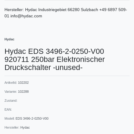
Hersteller:
Hydac
Industriegebiet
66280
Sulzbach
+49 6897 509-
01
info@hydac.com
Hydac
Hydac EDS 3496-2-0250-V00
920711 250bar Elektronischer
Druckschalter -unused-
ArtikelId:
102202
Variante:
102288
Zustand:
EAN:
Modell:
EDS 3496-2-0250-V00
Hersteller:
Hydac