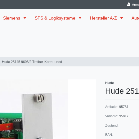
Anm
Siemens
SPS & Logiksysteme
Hersteller A-Z
Aut
Hude 25145 9606/2 Treiber-Karte -used-
Hude
Hude 2514
ArtikelId:
95731
Variante:
95817
Zustand:
EAN: