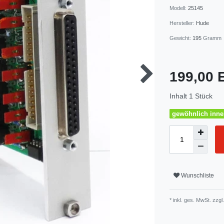
Modell:
25145
Hersteller:
Hude
Gewicht:
195
Gramm
199,00
Inhalt
1
Stück
gewöhnlich inner
Wunschliste
* inkl. ges. MwSt. zzgl.