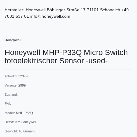
Hersteller:
Honeywell
Böblinger Straße
17
71101
Schönaich
+49
7031 637 01
info@honeywell.com
Honeywell
Honeywell MHP-P33Q Micro Switch
fotoelektrischer Sensor -used-
ArtikelId:
32379
Variante:
2999
Zustand:
EAN:
Modell:
MHP-P33Q
Hersteller:
Honeywell
Gewicht:
40
Gramm