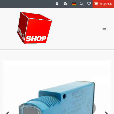
0,00 EUR
☰