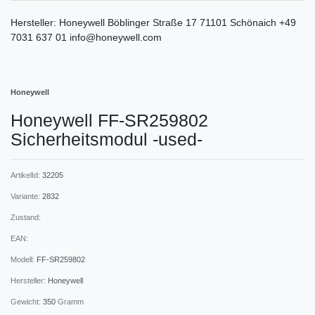
Hersteller:
Honeywell
Böblinger Straße
17
71101
Schönaich
+49
7031 637 01
info@honeywell.com
Honeywell
Honeywell FF-SR259802
Sicherheitsmodul -used-
ArtikelId:
32205
Variante:
2832
Zustand:
EAN:
Modell:
FF-SR259802
Hersteller:
Honeywell
Gewicht:
350
Gramm