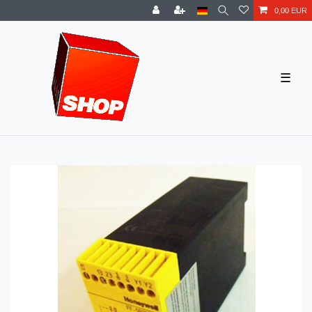
0,00 EUR
☰