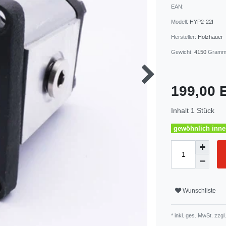
EAN:
Modell:
HYP2-22I
Hersteller:
Holzhauer
Gewicht:
4150
Gram
199,00
Inhalt
1
Stück
gewöhnlich inner
Wunschliste
* inkl. ges. MwSt. zzgl.