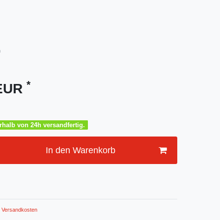
m
*
 EUR
halb von 24h versandfertig.
In den Warenkorb
Versandkosten