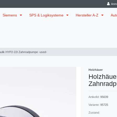
Anm
Siemens
SPS & Logiksysteme
Hersteller A-Z
Aut
aulik HYP2-22I Zahnradpumpe -used-
Holzhäuer
Holzhäue
Zahnradp
ArtikelId:
95639
Variante:
95725
Zustand: