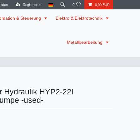
elden
Registrieren
0
0,00 EUR
omation & Steuerung
Elektro & Elektrotechnik
Metallbearbeitung
r Hydraulik HYP2-22I
umpe -used-