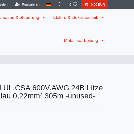
elden
Registrieren
0
0,00 EUR
omation & Steuerung
Elektro & Elektrotechnik
Metallbearbeitung
l UL.CSA 600V.AWG 24B Litze
 blau 0,22mm² 305m -unused-