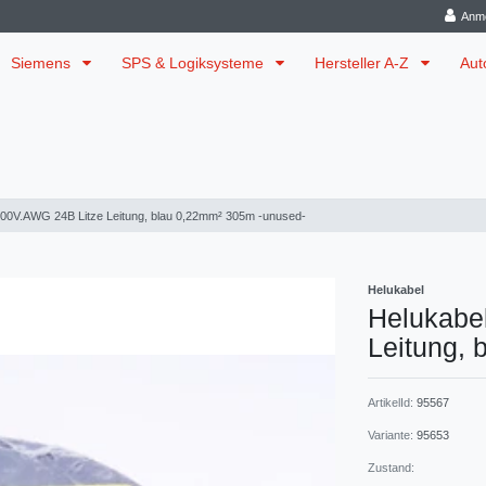
Anm
Siemens
SPS & Logiksysteme
Hersteller A-Z
Aut
00V.AWG 24B Litze Leitung, blau 0,22mm² 305m -unused-
Helukabel
Helukabe
Leitung,
ArtikelId:
95567
Variante:
95653
Zustand: