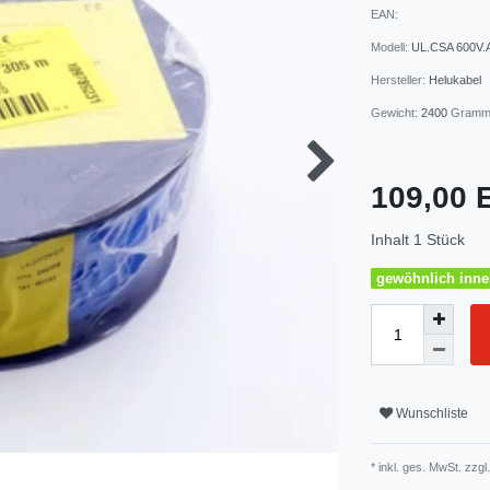
EAN:
Modell:
UL.CSA 600V
Hersteller:
Helukabel
Gewicht:
2400
Gram
109,00
Inhalt
1
Stück
gewöhnlich inner
Wunschliste
* inkl. ges. MwSt. zzgl.