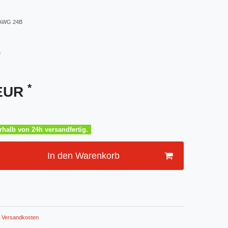
.AWG 24B
m
*
 EUR
halb von 24h versandfertig.
In den Warenkorb
Versandkosten