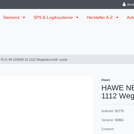
Anm
Siemens
SPS & Logiksysteme
Hersteller A-Z
Aut
R-G 48 103099 10 1112 Wegesitzventil -used-
Hawe
HAWE NBV
1112 Wege
ArtikelId:
92775
Variante:
92861
Zustand: