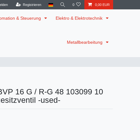
elden
Registrieren
0
0,00 EUR
omation & Steuerung
Elektro & Elektrotechnik
Metallbearbeitung
P 16 G / R-G 48 103099 10
sitzventil -used-