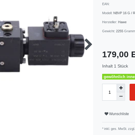
EAN:
Modell:
NBVP 16 G / 
Hersteller:
Hawe
Gewicht:
2255
Gram
179,00
Inhalt
1
Stück
gewöhnlich inner
Wunschliste
* inkl. ges. MwSt. zzgl.