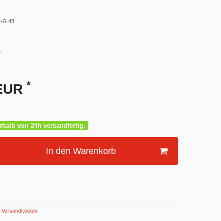
R-G 48
m
*
 EUR
halb von 24h versandfertig.
In den Warenkorb
Versandkosten