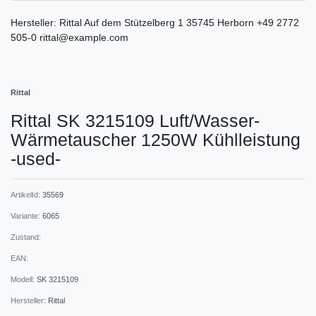
Hersteller:
Rittal
Auf dem Stützelberg
1
35745
Herborn
+49 2772
505-0
rittal@example.com
Rittal
Rittal SK 3215109 Luft/Wasser-
Wärmetauscher 1250W Kühlleistung
-used-
ArtikelId:
35569
Variante:
6065
Zustand:
EAN:
Modell:
SK 3215109
Hersteller:
Rittal