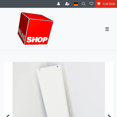
0,00 EUR
☰