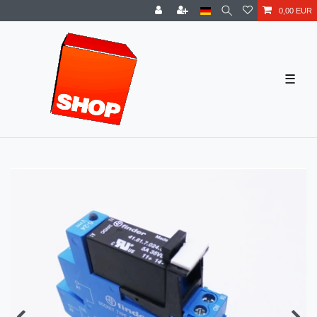
0,00 EUR
☰