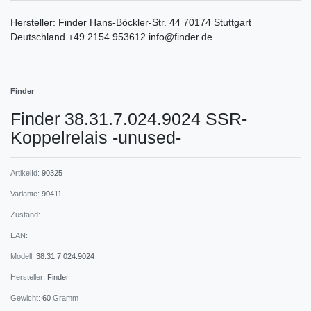
Hersteller:
Finder
Hans-Böckler-Str.
44
70174
Stuttgart
Deutschland
+49 2154 953612
info@finder.de
Finder
Finder 38.31.7.024.9024 SSR-
Koppelrelais -unused-
ArtikelId:
90325
Variante:
90411
Zustand:
EAN:
Modell:
38.31.7.024.9024
Hersteller:
Finder
Gewicht:
60
Gramm