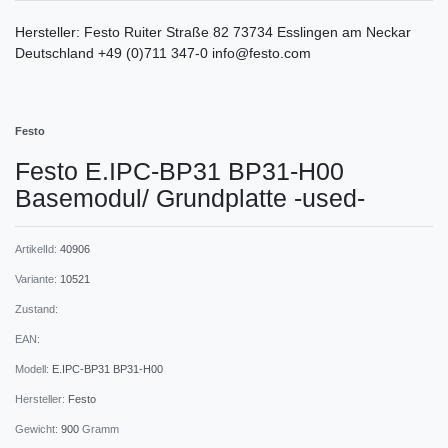
Hersteller:
Festo
Ruiter Straße
82
73734
Esslingen am Neckar
Deutschland
+49 (0)711 347-0
info@festo.com
Festo
Festo E.IPC-BP31 BP31-H00
Basemodul/ Grundplatte -used-
ArtikelId:
40906
Variante:
10521
Zustand:
EAN:
Modell:
E.IPC-BP31 BP31-H00
Hersteller:
Festo
Gewicht:
900
Gramm