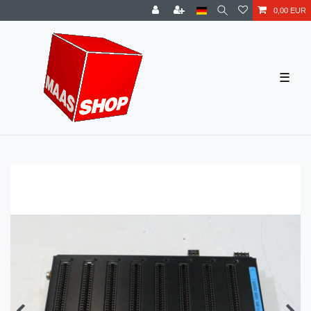
0,00 EUR
☰