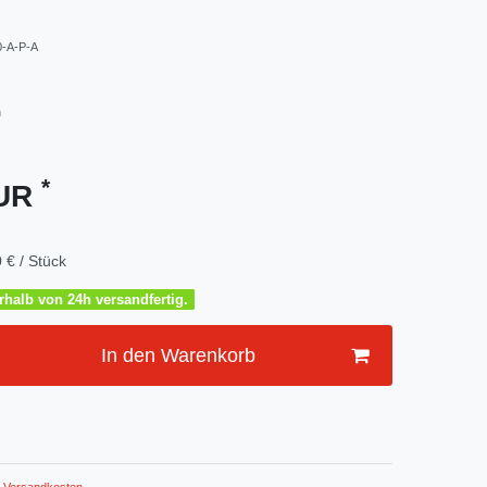
-A-P-A
m
*
EUR
 € / Stück
halb von 24h versandfertig.
In den Warenkorb