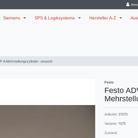
Anm
Siemens
SPS & Logiksysteme
Hersteller A-Z
Aut
-A Mehrstellungszylinder -unused-
Festo
Festo AD
Mehrstell
ArtikelId:
37070
Variante:
7075
Zustand: