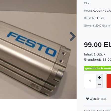
EAN:
Modell:
ADVUP-40-170
Hersteller:
Festo
Gewicht:
2200
Gram
99,00 
Inhalt
1
Stück
Grundpreis
99,00
gewöhnlich inner
Wunschliste