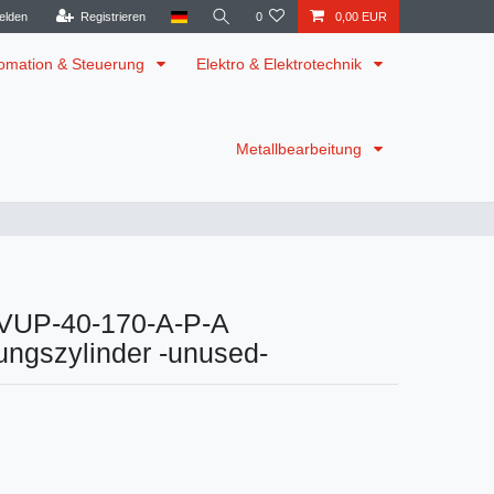
elden
Registrieren
0
0,00 EUR
omation & Steuerung
Elektro & Elektrotechnik
Metallbearbeitung
VUP-40-170-A-P-A
ungszylinder -unused-