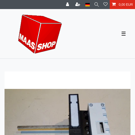
0,00 EUR
☰