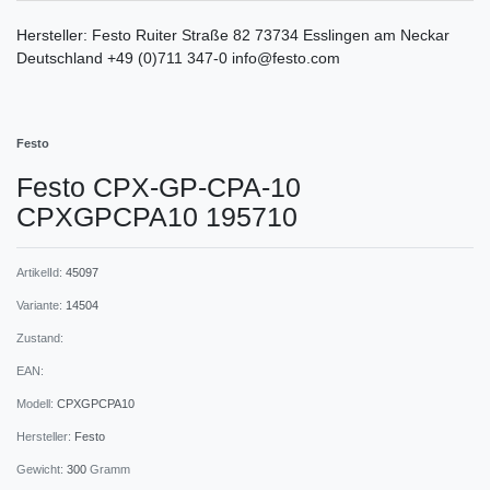
Hersteller:
Festo
Ruiter Straße
82
73734
Esslingen am Neckar
Deutschland
+49 (0)711 347-0
info@festo.com
Festo
Festo CPX-GP-CPA-10
CPXGPCPA10 195710
ArtikelId:
45097
Variante:
14504
Zustand:
EAN:
Modell:
CPXGPCPA10
Hersteller:
Festo
Gewicht:
300
Gramm