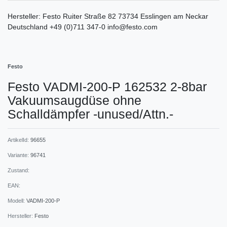
Hersteller:
Festo
Ruiter Straße
82
73734
Esslingen am Neckar
Deutschland
+49 (0)711 347-0
info@festo.com
Festo
Festo VADMI-200-P 162532 2-8bar
Vakuumsaugdüse ohne
Schalldämpfer -unused/Attn.-
ArtikelId:
96655
Variante:
96741
Zustand:
EAN:
Modell:
VADMI-200-P
Hersteller:
Festo