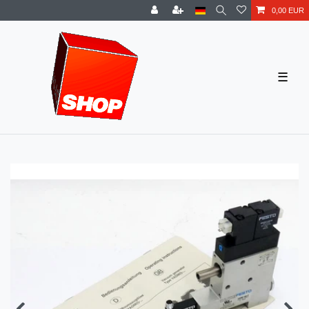
0,00 EUR
☰