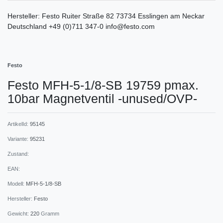
Hersteller:
Festo
Ruiter Straße
82
73734
Esslingen am Neckar
Deutschland
+49 (0)711 347-0
info@festo.com
Festo
Festo MFH-5-1/8-SB 19759 pmax.
10bar Magnetventil -unused/OVP-
ArtikelId:
95145
Variante:
95231
Zustand:
EAN:
Modell:
MFH-5-1/8-SB
Hersteller:
Festo
Gewicht:
220
Gramm