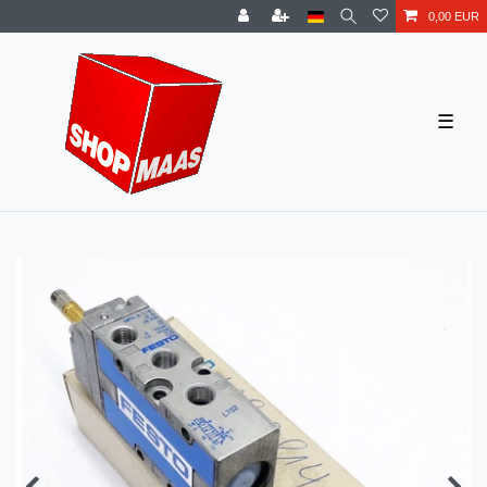
0,00 EUR
☰