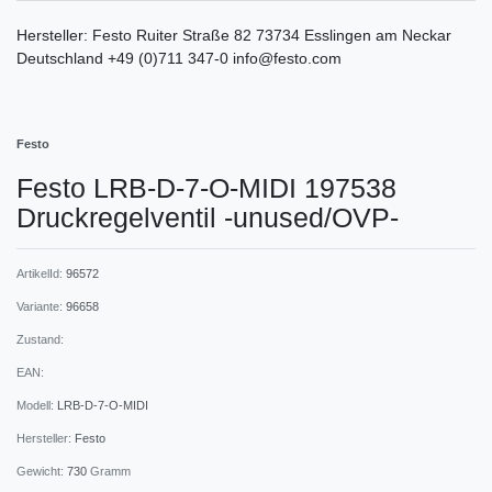
Hersteller:
Festo
Ruiter Straße
82
73734
Esslingen am Neckar
Deutschland
+49 (0)711 347-0
info@festo.com
Festo
Festo LRB-D-7-O-MIDI 197538
Druckregelventil -unused/OVP-
ArtikelId:
96572
Variante:
96658
Zustand:
EAN:
Modell:
LRB-D-7-O-MIDI
Hersteller:
Festo
Gewicht:
730
Gramm