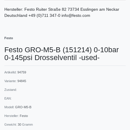
Hersteller:
Festo
Ruiter Straße
82
73734
Esslingen am Neckar
Deutschland
+49 (0)711 347-0
info@festo.com
Festo
Festo GRO-M5-B (151214) 0-10bar
0-145psi Drosselventil -used-
ArtikelId:
94759
Variante:
94845
Zustand:
EAN:
Modell:
GRO-M5-B
Hersteller:
Festo
Gewicht:
30
Gramm