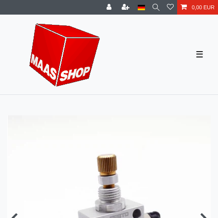
0,00 EUR
☰