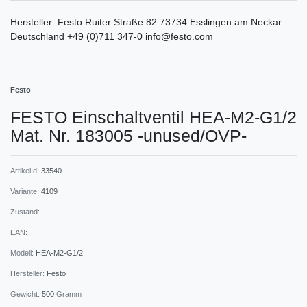
Hersteller:
Festo
Ruiter Straße
82
73734
Esslingen am Neckar
Deutschland
+49 (0)711 347-0
info@festo.com
Festo
FESTO Einschaltventil HEA-M2-G1/2
Mat. Nr. 183005 -unused/OVP-
ArtikelId:
33540
Variante:
4109
Zustand:
EAN:
Modell:
HEA-M2-G1/2
Hersteller:
Festo
Gewicht:
500
Gramm