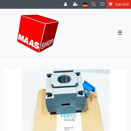
0,00 EUR
☰