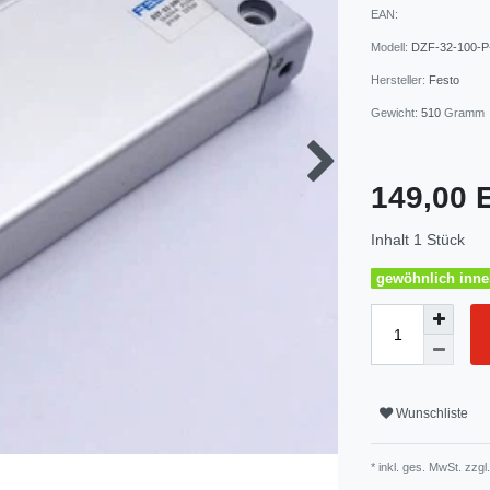
EAN:
Modell:
DZF-32-100-P
Hersteller:
Festo
Gewicht:
510
Gramm
149,00
Inhalt
1
Stück
gewöhnlich inner
Wunschliste
* inkl. ges. MwSt. zzgl.