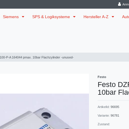
Anm
Siemens
SPS & Logiksysteme
Hersteller A-Z
Aut
100-P-A 164044 pmax. 10bar Flachzylinder -unused-
Festo
Festo DZ
10bar Fla
ArtikelId:
96695
Variante:
96781
Zustand: