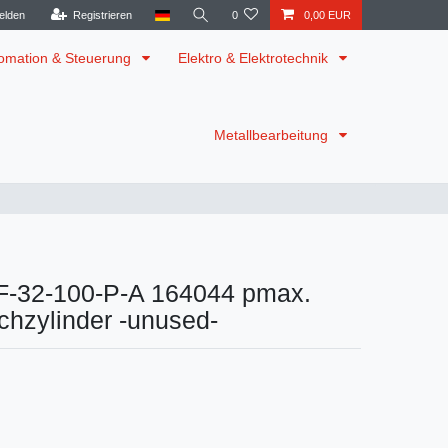
elden
Registrieren
0
0,00 EUR
omation & Steuerung
Elektro & Elektrotechnik
Metallbearbeitung
F-32-100-P-A 164044 pmax.
chzylinder -unused-