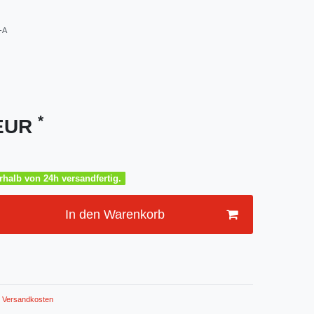
-A
*
 EUR
halb von 24h versandfertig.
In den Warenkorb
Versandkosten