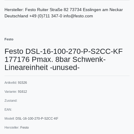
Hersteller:
Festo
Ruiter Straße
82
73734
Esslingen am Neckar
Deutschland
+49 (0)711 347-0
info@festo.com
Festo
Festo DSL-16-100-270-P-S2CC-KF
177176 Pmax. 8bar Schwenk-
Lineareinheit -unused-
ArtikelId:
91526
Variante:
91612
Zustand:
EAN:
Modell:
DSL-16-100-270-P-S2CC-KF
Hersteller:
Festo