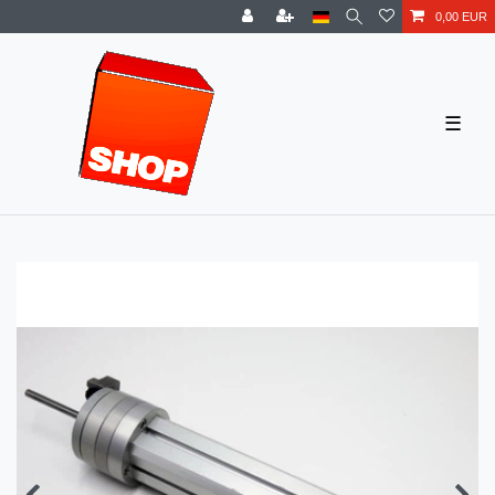
0,00 EUR
☰